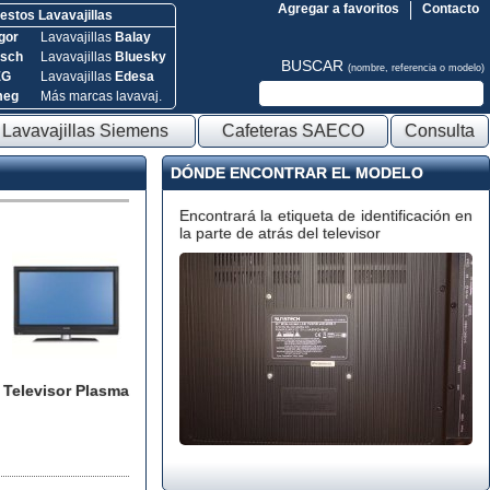
Agregar a favoritos
Contacto
stos Lavavajillas
gor
Lavavajillas
Balay
sch
Lavavajillas
Bluesky
BUSCAR
(nombre, referencia o modelo)
EG
Lavavajillas
Edesa
meg
Más marcas lavavaj.
Lavavajillas Siemens
Cafeteras SAECO
Consulta
DÓNDE ENCONTRAR EL MODELO
Encontrará la etiqueta de identificación en
la parte de atrás del televisor
Televisor Plasma