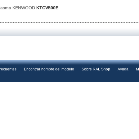
 Plasma KENWOOD
KTCV500E
frecuentes
Encontrar nombre del modelo
Sobre RAL Shop
Ayuda
M