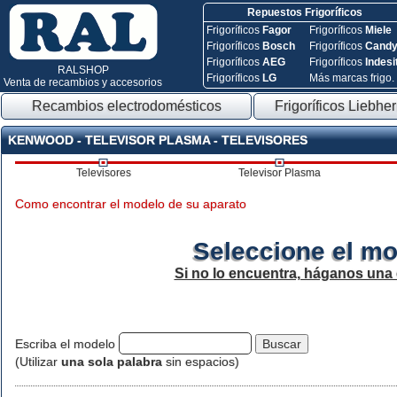
Repuestos Frigoríficos
Frigoríficos
Fagor
Frigoríficos
Miele
Frigoríficos
Bosch
Frigoríficos
Cand
Frigoríficos
AEG
Frigoríficos
Indesi
RALSHOP
Frigoríficos
LG
Más marcas frigo.
Venta de recambios y accesorios
Recambios electrodomésticos
Frigoríficos Liebher
KENWOOD - TELEVISOR PLASMA - TELEVISORES
Televisores
Televisor Plasma
Como encontrar el modelo de su aparato
Seleccione el mo
Si no lo encuentra, háganos una
Escriba el modelo
(Utilizar
una sola palabra
sin espacios)