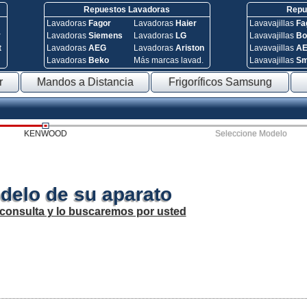
Repuestos Lavadoras
Repue
Lavadoras
Fagor
Lavadoras
Haier
Lavavajillas
Fa
y
Lavadoras
Siemens
Lavadoras
LG
Lavavajillas
Bo
t
Lavadoras
AEG
Lavadoras
Ariston
Lavavajillas
A
Lavadoras
Beko
Más marcas lavad.
Lavavajillas
S
r
Mandos a Distancia
Frigoríficos Samsung
KENWOOD
Seleccione Modelo
delo de su aparato
 consulta y lo buscaremos por usted