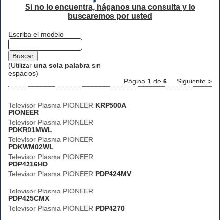
Si no lo encuentra, háganos una consulta y lo
buscaremos por usted
Escriba el modelo
(Utilizar
una sola palabra
sin
espacios)
Página
1
de
6
Siguiente >
Televisor Plasma PIONEER
KRP500A
PIONEER
Televisor Plasma PIONEER
PDKR01MWL
Televisor Plasma PIONEER
PDKWM02WL
Televisor Plasma PIONEER
PDP4216HD
Televisor Plasma PIONEER
PDP424MV
Televisor Plasma PIONEER
PDP425CMX
Televisor Plasma PIONEER
PDP4270