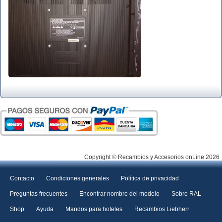
Copyright © Recambios y Accesorios onLine 2026
Contacto
Condiciones generales
Política de privacidad
Preguntas frecuentes
Encontrar nombre del modelo
Sobre RAL
Shop
Ayuda
Mandos para hoteles
Recambios Liebherr