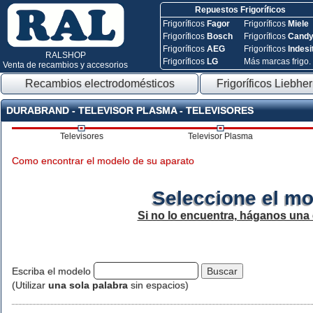
Repuestos Frigoríficos
Frigoríficos
Fagor
Frigoríficos
Miele
Frigoríficos
Bosch
Frigoríficos
Cand
Frigoríficos
AEG
Frigoríficos
Indesi
RALSHOP
Frigoríficos
LG
Más marcas frigo.
Venta de recambios y accesorios
Recambios electrodomésticos
Frigoríficos Liebher
DURABRAND - TELEVISOR PLASMA - TELEVISORES
Televisores
Televisor Plasma
Como encontrar el modelo de su aparato
Seleccione el mo
Si no lo encuentra, háganos una
Escriba el modelo
(Utilizar
una sola palabra
sin espacios)