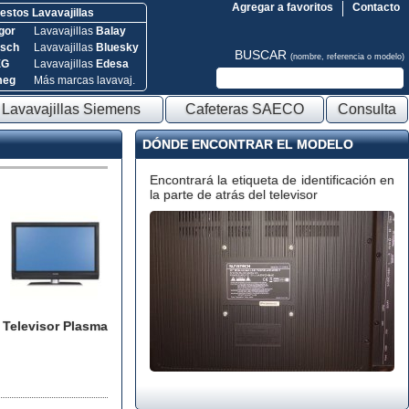
Agregar a favoritos
Contacto
stos Lavavajillas
gor
Lavavajillas
Balay
sch
Lavavajillas
Bluesky
BUSCAR
(nombre, referencia o modelo)
EG
Lavavajillas
Edesa
meg
Más marcas lavavaj.
Lavavajillas Siemens
Cafeteras SAECO
Consulta
DÓNDE ENCONTRAR EL MODELO
Encontrará la etiqueta de identificación en
la parte de atrás del televisor
Televisor Plasma