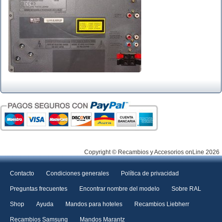
Copyright © Recambios y Accesorios onLine 2026
Contacto
Condiciones generales
Política de privacidad
Preguntas frecuentes
Encontrar nombre del modelo
Sobre RAL
Shop
Ayuda
Mandos para hoteles
Recambios Liebherr
Recambios Samsung
Mandos Marantz