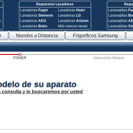
Repuestos Lavadoras
Repue
Lavadoras
Fagor
Lavadoras
Haier
Lavavajillas
Fa
y
Lavadoras
Siemens
Lavadoras
LG
Lavavajillas
Bo
t
Lavadoras
AEG
Lavadoras
Ariston
Lavavajillas
A
Lavadoras
Beko
Más marcas lavad.
Lavavajillas
S
r
Mandos a Distancia
Frigoríficos Samsung
FISHER
Seleccione Modelo
odelo de su aparato
a consulta y lo buscaremos por usted