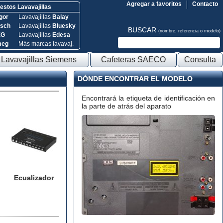
Agregar a favoritos
Contacto
stos Lavavajillas
gor
Lavavajillas
Balay
sch
Lavavajillas
Bluesky
BUSCAR
(nombre, referencia o modelo)
EG
Lavavajillas
Edesa
meg
Más marcas lavavaj.
Lavavajillas Siemens
Cafeteras SAECO
Consulta
DÓNDE ENCONTRAR EL MODELO
Encontrará la etiqueta de identificación en
la parte de atrás del aparato
Ecualizador