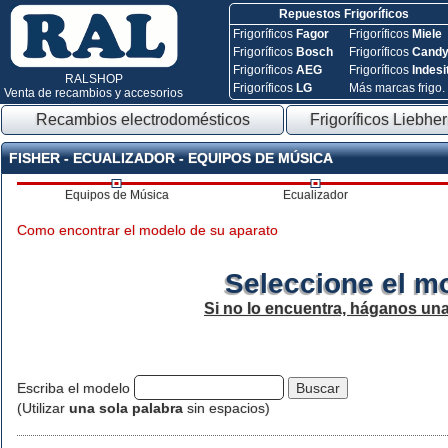
Repuestos Frigoríficos
Frigoríficos
Fagor
Frigoríficos
Miele
Frigoríficos
Bosch
Frigoríficos
Cand
Frigoríficos
AEG
Frigoríficos
Indesi
RALSHOP
Frigoríficos
LG
Más marcas frigo.
Venta de recambios y accesorios
Recambios electrodomésticos
Frigoríficos Liebher
FISHER - ECUALIZADOR - EQUIPOS DE MÚSICA
Equipos de Música
Ecualizador
Como encontrar el modelo de su aparato
Seleccione el m
Si no lo encuentra, háganos un
Escriba el modelo
(Utilizar
una sola palabra
sin espacios)