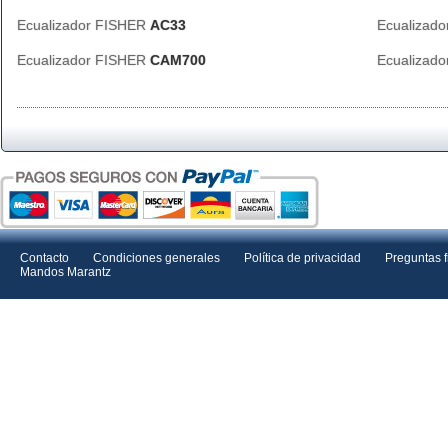
Ecualizador FISHER
AC33
Ecualizad
Ecualizador FISHER
CAM700
Ecualizad
Contacto
Condiciones generales
Política de privacidad
Preguntas 
Mandos Marantz