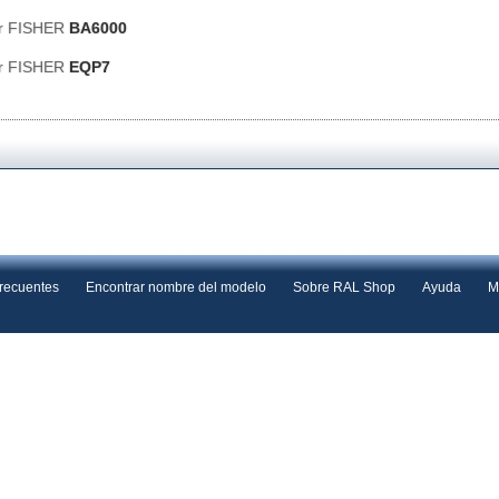
or FISHER
BA6000
or FISHER
EQP7
frecuentes
Encontrar nombre del modelo
Sobre RAL Shop
Ayuda
M