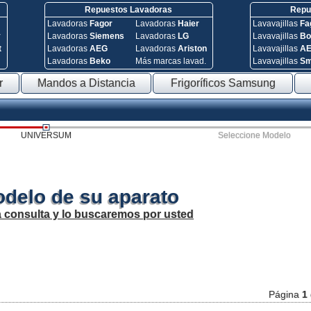
Repuestos Lavadoras
Repue
Lavadoras
Fagor
Lavadoras
Haier
Lavavajillas
Fa
y
Lavadoras
Siemens
Lavadoras
LG
Lavavajillas
Bo
t
Lavadoras
AEG
Lavadoras
Ariston
Lavavajillas
A
Lavadoras
Beko
Más marcas lavad.
Lavavajillas
S
r
Mandos a Distancia
Frigoríficos Samsung
UNIVERSUM
Seleccione Modelo
odelo de su aparato
a consulta y lo buscaremos por usted
Página
1