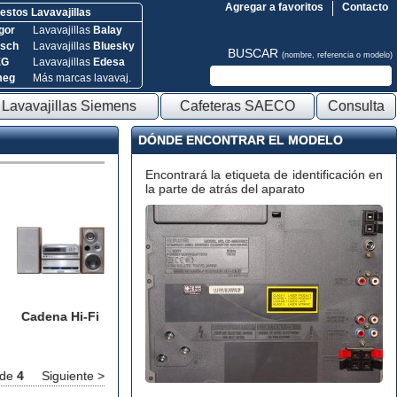
Agregar a favoritos
Contacto
stos Lavavajillas
gor
Lavavajillas
Balay
sch
Lavavajillas
Bluesky
BUSCAR
(nombre, referencia o modelo)
EG
Lavavajillas
Edesa
meg
Más marcas lavavaj.
Lavavajillas Siemens
Cafeteras SAECO
Consulta
DÓNDE ENCONTRAR EL MODELO
Encontrará la etiqueta de identificación en
la parte de atrás del aparato
Cadena Hi-Fi
de
4
Siguiente >