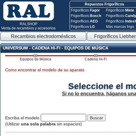
Repuestos Frigoríficos
Frigoríficos
Fagor
Frigoríficos
Miele
Frigoríficos
Bosch
Frigoríficos
Cand
Frigoríficos
AEG
Frigoríficos
Indesi
RALSHOP
Frigoríficos
LG
Más marcas frigo.
Venta de recambios y accesorios
Recambios electrodomésticos
Frigoríficos Liebher
UNIVERSUM - CADENA HI-FI - EQUIPOS DE MÚSICA
Equipos de Música
Cadena Hi-Fi
Como encontrar el modelo de su aparato
Seleccione el m
Si no lo encuentra, háganos un
Escriba el modelo
(Utilizar
una sola palabra
sin espacios)