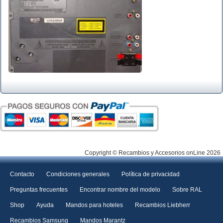
Copyright © Recambios y Accesorios onLine 2026
Contacto
Condiciones generales
Política de privacidad
Preguntas frecuentes
Encontrar nombre del modelo
Sobre RAL
Shop
Ayuda
Mandos para hoteles
Recambios Liebherr
Recambios Samsung
Mandos Marantz