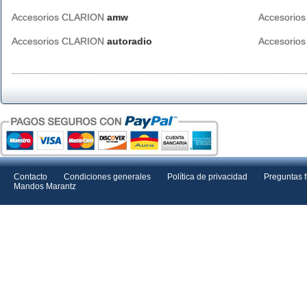
Accesorios CLARION
amw
Accesorio
Accesorios CLARION
autoradio
Accesorio
Contacto
Condiciones generales
Política de privacidad
Preguntas 
Mandos Marantz