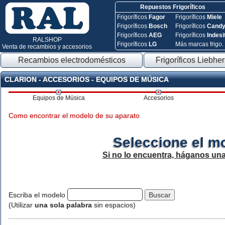
Repuestos Frigoríficos
Frigoríficos
Fagor
Frigoríficos
Miele
Frigoríficos
Bosch
Frigoríficos
Cand
Frigoríficos
AEG
Frigoríficos
Indesi
RALSHOP
Frigoríficos
LG
Más marcas frigo.
Venta de recambios y accesorios
Recambios electrodomésticos
Frigoríficos Liebher
CLARION - ACCESORIOS - EQUIPOS DE MÚSICA
Equipos de Música
Accesorios
Como encontrar el modelo de su aparato
Seleccione el m
Si no lo encuentra, háganos un
Escriba el modelo
(Utilizar
una sola palabra
sin espacios)