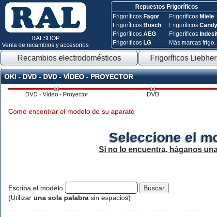
Repuestos Frigoríficos
Frigoríficos
Fagor
Frigoríficos
Miele
Frigoríficos
Bosch
Frigoríficos
Cand
Frigoríficos
AEG
Frigoríficos
Indesi
RALSHOP
Frigoríficos
LG
Más marcas frigo.
Venta de recambios y accesorios
Recambios electrodomésticos
Frigoríficos Liebher
OKI - DVD - DVD - VÍDEO - PROYECTOR
DVD - Vídeo - Proyector
DVD
Como encontrar el modelo de su aparato
Seleccione el m
Si no lo encuentra, háganos un
Escriba el modelo
(Utilizar
una sola palabra
sin espacios)