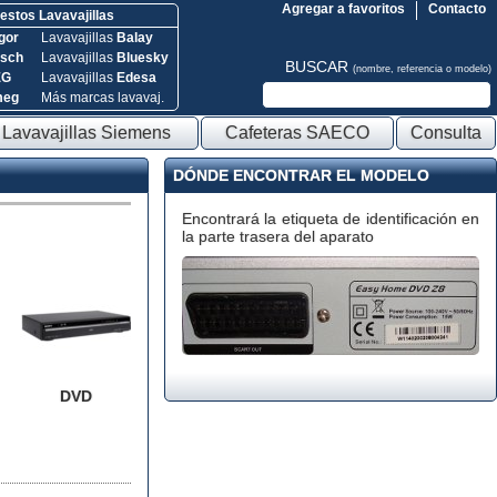
Agregar a favoritos
Contacto
stos Lavavajillas
gor
Lavavajillas
Balay
sch
Lavavajillas
Bluesky
BUSCAR
(nombre, referencia o modelo)
EG
Lavavajillas
Edesa
meg
Más marcas lavavaj.
Lavavajillas Siemens
Cafeteras SAECO
Consulta
DÓNDE ENCONTRAR EL MODELO
Encontrará la etiqueta de identificación en
la parte trasera del aparato
DVD