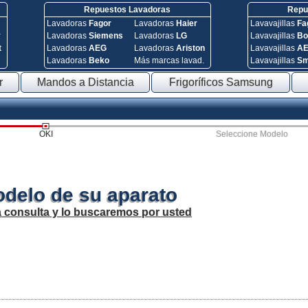
Repuestos Lavadoras
Repue
Lavadoras
Fagor
Lavadoras
Haier
Lavavajillas
Fa
y
Lavadoras
Siemens
Lavadoras
LG
Lavavajillas
Bo
t
Lavadoras
AEG
Lavadoras
Ariston
Lavavajillas
A
Lavadoras
Beko
Más marcas lavad.
Lavavajillas
S
r
Mandos a Distancia
Frigoríficos Samsung
OKI
Seleccione Modelo
odelo de su aparato
a consulta y lo buscaremos por usted