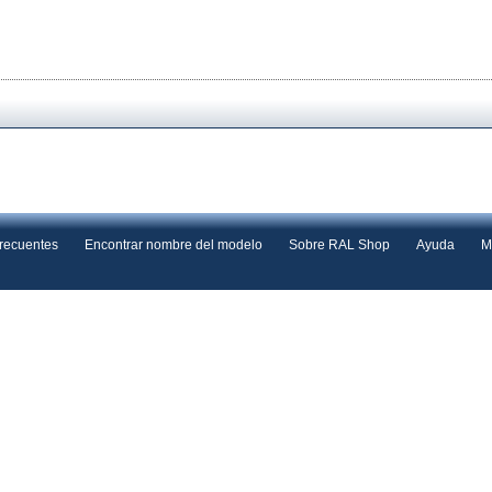
frecuentes
Encontrar nombre del modelo
Sobre RAL Shop
Ayuda
M