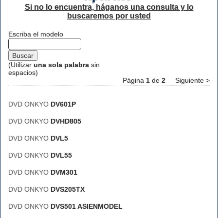
Si no lo encuentra, háganos una consulta y lo
buscaremos por usted
Escriba el modelo
(Utilizar
una sola palabra
sin
espacios)
Página
1
de
2
Siguiente >
DVD ONKYO
DV601P
DVD ONKYO
DVHD805
DVD ONKYO
DVL5
DVD ONKYO
DVL55
DVD ONKYO
DVM301
DVD ONKYO
DVS205TX
DVD ONKYO
DVS501 ASIENMODEL