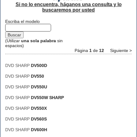
Si no lo encuentra, háganos una consulta y lo
buscaremos por usted
Escriba el modelo
(Utilizar
una sola palabra
sin
espacios)
Página
1
de
12
Siguiente >
DVD SHARP
DV500D
DVD SHARP
DV550
DVD SHARP
DV550U
DVD SHARP
DV550W SHARP
DVD SHARP
DV550X
DVD SHARP
DV560S
DVD SHARP
DV600H