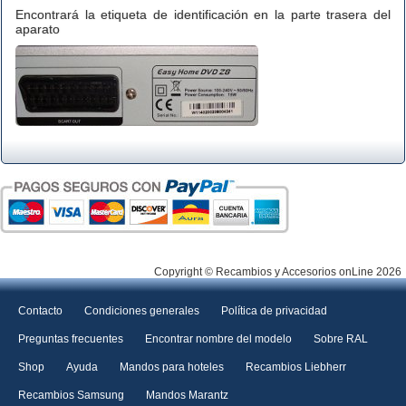
Encontrará la etiqueta de identificación en la parte trasera del
aparato
Copyright © Recambios y Accesorios onLine 2026
Contacto
Condiciones generales
Política de privacidad
Preguntas frecuentes
Encontrar nombre del modelo
Sobre RAL
Shop
Ayuda
Mandos para hoteles
Recambios Liebherr
Recambios Samsung
Mandos Marantz