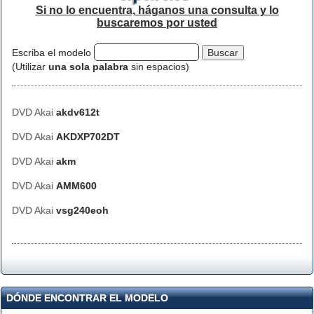
Si no lo encuentra, háganos una consulta y lo
buscaremos por usted
Escriba el modelo
(Utilizar
una sola palabra
sin espacios)
DVD Akai
akdv612t
DVD Akai
AKDXP702DT
DVD Akai
akm
DVD Akai
AMM600
DVD Akai
vsg240eoh
DÓNDE ENCONTRAR EL MODELO