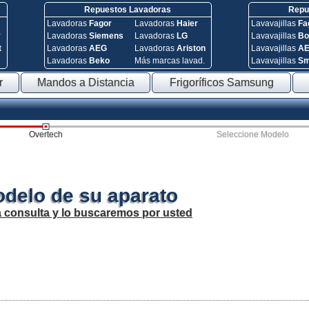
Repuestos Lavadoras
Repue
Lavadoras
Fagor
Lavadoras
Haier
Lavavajillas
Fa
y
Lavadoras
Siemens
Lavadoras
LG
Lavavajillas
Bo
t
Lavadoras
AEG
Lavadoras
Ariston
Lavavajillas
A
Lavadoras
Beko
Más marcas lavad.
Lavavajillas
S
r
Mandos a Distancia
Frigoríficos Samsung
Overtech
Seleccione Modelo
odelo de su aparato
a consulta y lo buscaremos por usted