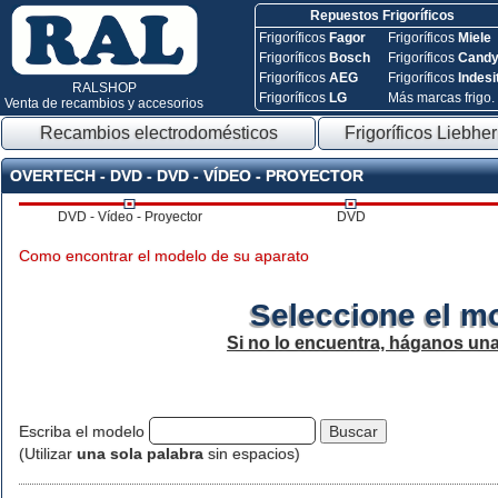
Repuestos Frigoríficos
Frigoríficos
Fagor
Frigoríficos
Miele
Frigoríficos
Bosch
Frigoríficos
Cand
Frigoríficos
AEG
Frigoríficos
Indesi
RALSHOP
Frigoríficos
LG
Más marcas frigo.
Venta de recambios y accesorios
Recambios electrodomésticos
Frigoríficos Liebher
OVERTECH - DVD - DVD - VÍDEO - PROYECTOR
DVD - Vídeo - Proyector
DVD
Como encontrar el modelo de su aparato
Seleccione el m
Si no lo encuentra, háganos un
Escriba el modelo
(Utilizar
una sola palabra
sin espacios)