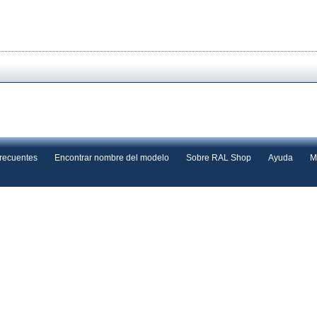
frecuentes
Encontrar nombre del modelo
Sobre RAL Shop
Ayuda
M