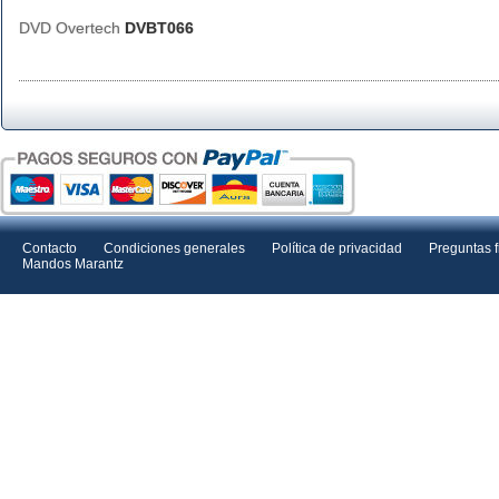
DVD Overtech
DVBT066
Contacto
Condiciones generales
Política de privacidad
Preguntas 
Mandos Marantz