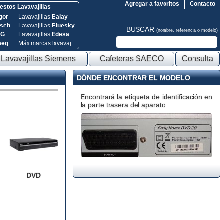
Agregar a favoritos
Contacto
stos Lavavajillas
gor
Lavavajillas
Balay
sch
Lavavajillas
Bluesky
BUSCAR
(nombre, referencia o modelo)
EG
Lavavajillas
Edesa
meg
Más marcas lavavaj.
Lavavajillas Siemens
Cafeteras SAECO
Consulta
DÓNDE ENCONTRAR EL MODELO
Encontrará la etiqueta de identificación en
la parte trasera del aparato
DVD