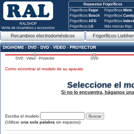
Repuestos Frigoríficos
Frigoríficos
Fagor
Frigoríficos
Miele
Frigoríficos
Bosch
Frigoríficos
Cand
Frigoríficos
AEG
Frigoríficos
Indesi
RALSHOP
Frigoríficos
LG
Más marcas frigo.
Venta de recambios y accesorios
Recambios electrodomésticos
Frigoríficos Liebher
DIGIHOME - DVD - DVD - VÍDEO - PROYECTOR
DVD - Vídeo - Proyector
DVD
Como encontrar el modelo de su aparato
Seleccione el m
Si no lo encuentra, háganos un
Escriba el modelo
(Utilizar
una sola palabra
sin espacios)