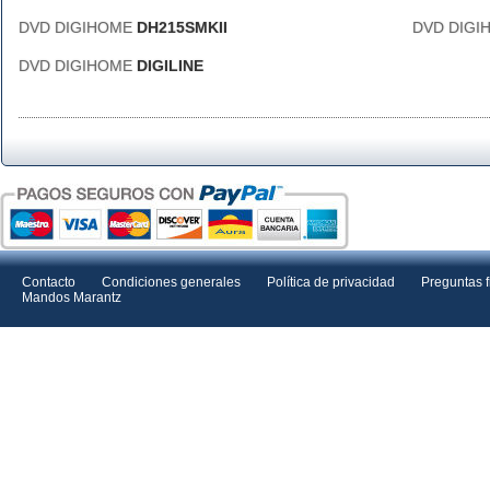
DVD DIGIHOME
DH215SMKII
DVD DIG
DVD DIGIHOME
DIGILINE
Contacto
Condiciones generales
Política de privacidad
Preguntas 
Mandos Marantz