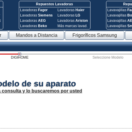
Repuestos Lavadoras
Repue
Lavadoras
Fagor
Lavadoras
Haier
Lavavajillas
Fa
y
Lavadoras
Siemens
Lavadoras
LG
Lavavajillas
Bo
t
Lavadoras
AEG
Lavadoras
Ariston
Lavavajillas
A
Lavadoras
Beko
Más marcas lavad.
Lavavajillas
S
r
Mandos a Distancia
Frigoríficos Samsung
DIGIHOME
Seleccione Modelo
odelo de su aparato
a consulta y lo buscaremos por usted