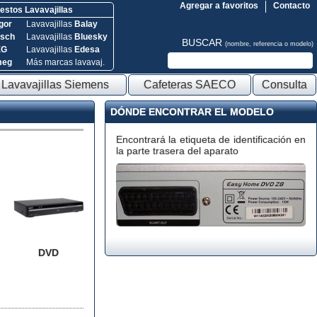
Agregar a favoritos
Contacto
stos Lavavajillas
gor
Lavavajillas
Balay
sch
Lavavajillas
Bluesky
BUSCAR
(nombre, referencia o modelo)
EG
Lavavajillas
Edesa
meg
Más marcas lavavaj.
Lavavajillas Siemens
Cafeteras SAECO
Consulta
DÓNDE ENCONTRAR EL MODELO
Encontrará la etiqueta de identificación en
la parte trasera del aparato
DVD