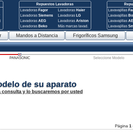
Repuestos Lavadoras
Repue
Lavadoras
Fagor
Lavadoras
Haier
Lavavajillas
Fa
y
Lavadoras
Siemens
Lavadoras
LG
Lavavajillas
Bo
t
Lavadoras
AEG
Lavadoras
Ariston
Lavavajillas
A
Lavadoras
Beko
Más marcas lavad.
Lavavajillas
S
r
Mandos a Distancia
Frigoríficos Samsung
PANASONIC
Seleccione Modelo
odelo de su aparato
a consulta y lo buscaremos por usted
Página
1