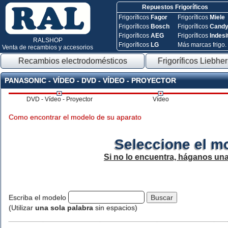
Repuestos Frigoríficos
Frigoríficos
Fagor
Frigoríficos
Miele
Frigoríficos
Bosch
Frigoríficos
Cand
Frigoríficos
AEG
Frigoríficos
Indesi
RALSHOP
Frigoríficos
LG
Más marcas frigo.
Venta de recambios y accesorios
Recambios electrodomésticos
Frigoríficos Liebher
PANASONIC - VÍDEO - DVD - VÍDEO - PROYECTOR
DVD - Vídeo - Proyector
Vídeo
Como encontrar el modelo de su aparato
Seleccione el m
Si no lo encuentra, háganos un
Escriba el modelo
(Utilizar
una sola palabra
sin espacios)