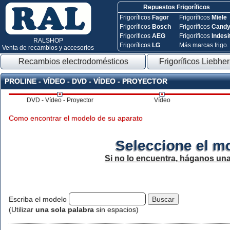
Repuestos Frigoríficos
Frigoríficos
Fagor
Frigoríficos
Miele
Frigoríficos
Bosch
Frigoríficos
Cand
Frigoríficos
AEG
Frigoríficos
Indesi
RALSHOP
Frigoríficos
LG
Más marcas frigo.
Venta de recambios y accesorios
Recambios electrodomésticos
Frigoríficos Liebher
PROLINE - VÍDEO - DVD - VÍDEO - PROYECTOR
DVD - Vídeo - Proyector
Vídeo
Como encontrar el modelo de su aparato
Seleccione el m
Si no lo encuentra, háganos un
Escriba el modelo
(Utilizar
una sola palabra
sin espacios)