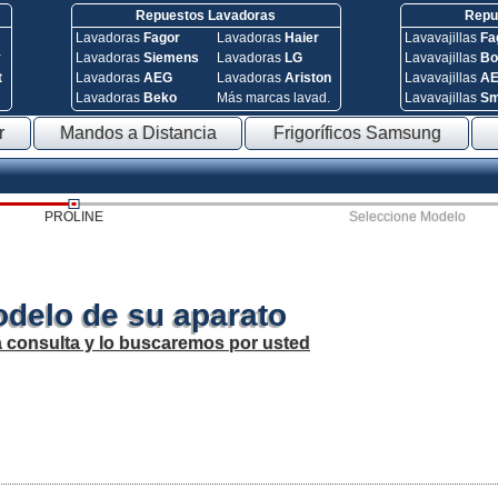
Repuestos Lavadoras
Repue
Lavadoras
Fagor
Lavadoras
Haier
Lavavajillas
Fa
y
Lavadoras
Siemens
Lavadoras
LG
Lavavajillas
Bo
t
Lavadoras
AEG
Lavadoras
Ariston
Lavavajillas
A
Lavadoras
Beko
Más marcas lavad.
Lavavajillas
S
r
Mandos a Distancia
Frigoríficos Samsung
PROLINE
Seleccione Modelo
odelo de su aparato
a consulta y lo buscaremos por usted