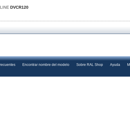
OLINE
DVCR120
frecuentes
Encontrar nombre del modelo
Sobre RAL Shop
Ayuda
M