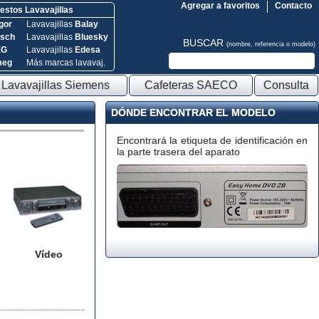
Agregar a favoritos
Contacto
stos Lavavajillas
gor
Lavavajillas
Balay
sch
Lavavajillas
Bluesky
BUSCAR
(nombre, referencia o modelo)
EG
Lavavajillas
Edesa
meg
Más marcas lavavaj.
Lavavajillas Siemens
Cafeteras SAECO
Consulta
DÓNDE ENCONTRAR EL MODELO
Encontrará la etiqueta de identificación en
la parte trasera del aparato
Vídeo