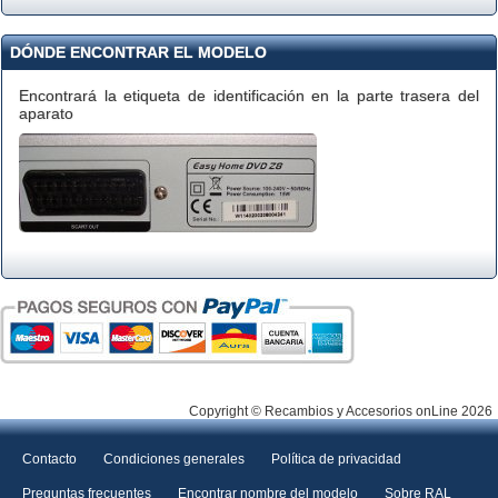
DÓNDE ENCONTRAR EL MODELO
Encontrará la etiqueta de identificación en la parte trasera del
aparato
Copyright © Recambios y Accesorios onLine 2026
Contacto
Condiciones generales
Política de privacidad
Preguntas frecuentes
Encontrar nombre del modelo
Sobre RAL