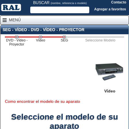
BUSCAR
Contacto
(nombre, referencia o modelo)
Agregar a favoritos
MENÚ
SEG - VÍDEO - DVD - VÍDEO - PROYECTOR
DVD - Vídeo -
Vídeo
SEG
Seleccione Modelo
Proyector
Vídeo
Como encontrar el modelo de su aparato
Seleccione el modelo de su
aparato