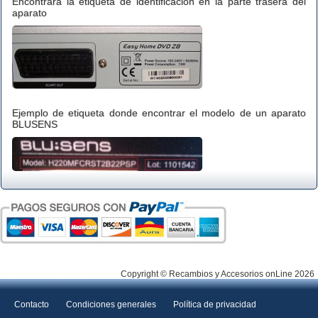
Encontrará la etiqueta de identificación en la parte trasera del
aparato
Ejemplo de etiqueta donde encontrar el modelo de un aparato
BLUSENS
Copyright © Recambios y Accesorios onLine 2026
Contacto
Condiciones generales
Política de privacidad