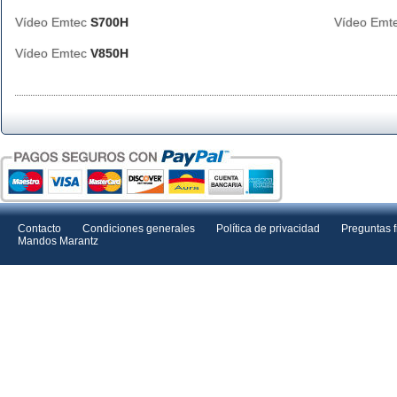
Vídeo Emtec
S700H
Vídeo Emt
Vídeo Emtec
V850H
Contacto
Condiciones generales
Política de privacidad
Preguntas 
Mandos Marantz