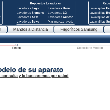
Repuestos Lavadoras
Repue
Lavadoras
Fagor
Lavadoras
Haier
Lavavajillas
Fa
y
Lavadoras
Siemens
Lavadoras
LG
Lavavajillas
Bo
t
Lavadoras
AEG
Lavadoras
Ariston
Lavavajillas
A
Lavadoras
Beko
Más marcas lavad.
Lavavajillas
S
r
Mandos a Distancia
Frigoríficos Samsung
Emtec
Seleccione Modelo
odelo de su aparato
a consulta y lo buscaremos por usted