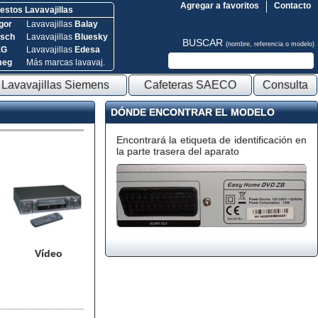
Agregar a favoritos
Contacto
stos Lavavajillas
gor
Lavavajillas
Balay
sch
Lavavajillas
Bluesky
BUSCAR
(nombre, referencia o modelo)
EG
Lavavajillas
Edesa
meg
Más marcas lavavaj.
Lavavajillas Siemens
Cafeteras SAECO
Consulta
DÓNDE ENCONTRAR EL MODELO
Encontrará la etiqueta de identificación en
la parte trasera del aparato
Vídeo