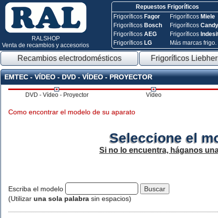
Repuestos Frigoríficos
Frigoríficos
Fagor
Frigoríficos
Miele
Frigoríficos
Bosch
Frigoríficos
Cand
Frigoríficos
AEG
Frigoríficos
Indesi
RALSHOP
Frigoríficos
LG
Más marcas frigo.
Venta de recambios y accesorios
Recambios electrodomésticos
Frigoríficos Liebher
EMTEC - VÍDEO - DVD - VÍDEO - PROYECTOR
DVD - Vídeo - Proyector
Vídeo
Como encontrar el modelo de su aparato
Seleccione el m
Si no lo encuentra, háganos un
Escriba el modelo
(Utilizar
una sola palabra
sin espacios)