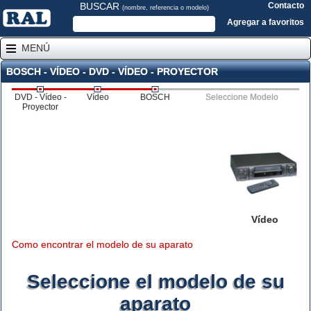
BUSCAR
Contacto
(nombre, referencia o modelo)
Agregar a favoritos
MENÚ
BOSCH - VÍDEO - DVD - VÍDEO - PROYECTOR
DVD - Vídeo -
Vídeo
BOSCH
Seleccione Modelo
Proyector
Vídeo
Como encontrar el modelo de su aparato
Seleccione el modelo de su
aparato