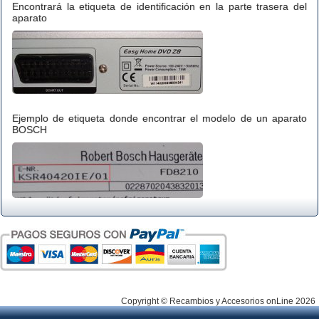
Encontrará la etiqueta de identificación en la parte trasera del
aparato
Ejemplo de etiqueta donde encontrar el modelo de un aparato
BOSCH
Copyright © Recambios y Accesorios onLine 2026