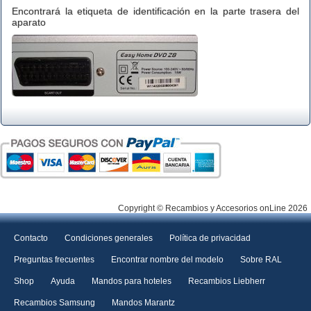
Encontrará la etiqueta de identificación en la parte trasera del
aparato
Copyright © Recambios y Accesorios onLine 2026
Contacto
Condiciones generales
Política de privacidad
Preguntas frecuentes
Encontrar nombre del modelo
Sobre RAL
Shop
Ayuda
Mandos para hoteles
Recambios Liebherr
Recambios Samsung
Mandos Marantz