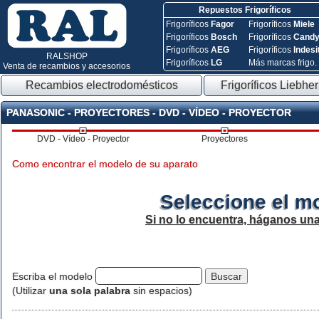
Repuestos Frigoríficos
Frigoríficos
Fagor
Frigoríficos
Miele
Frigoríficos
Bosch
Frigoríficos
Cand
Frigoríficos
AEG
Frigoríficos
Indesi
RALSHOP
Frigoríficos
LG
Más marcas frigo.
Venta de recambios y accesorios
Recambios electrodomésticos
Frigoríficos Liebher
PANASONIC - PROYECTORES - DVD - VÍDEO - PROYECTOR
DVD - Vídeo - Proyector
Proyectores
Como encontrar el modelo de su aparato
Seleccione el m
Si no lo encuentra, háganos un
Escriba el modelo
(Utilizar
una sola palabra
sin espacios)