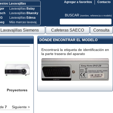
Agregar a favoritos
Contacto
stos Lavavajillas
gor
Lavavajillas
Balay
sch
Lavavajillas
Bluesky
BUSCAR
(nombre, referencia o modelo)
EG
Lavavajillas
Edesa
meg
Más marcas lavavaj.
Lavavajillas Siemens
Cafeteras SAECO
Consulta
DÓNDE ENCONTRAR EL MODELO
Encontrará la etiqueta de identificación en
la parte trasera del aparato
Proyectores
de
7
Siguiente >