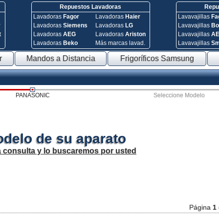
Repuestos Lavadoras
Repue
Lavadoras
Fagor
Lavadoras
Haier
Lavavajillas
Fa
y
Lavadoras
Siemens
Lavadoras
LG
Lavavajillas
Bo
t
Lavadoras
AEG
Lavadoras
Ariston
Lavavajillas
A
Lavadoras
Beko
Más marcas lavad.
Lavavajillas
S
r
Mandos a Distancia
Frigoríficos Samsung
PANASONIC
Seleccione Modelo
odelo de su aparato
a consulta y lo buscaremos por usted
Página
1