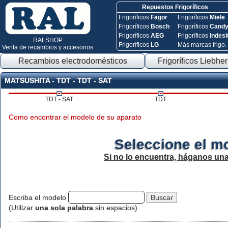
Repuestos Frigoríficos
Frigoríficos
Fagor
Frigoríficos
Miele
Frigoríficos
Bosch
Frigoríficos
Cand
Frigoríficos
AEG
Frigoríficos
Indesi
RALSHOP
Frigoríficos
LG
Más marcas frigo.
Venta de recambios y accesorios
Recambios electrodomésticos
Frigoríficos Liebher
MATSUSHITA - TDT - TDT - SAT
TDT - SAT
TDT
Como encontrar el modelo de su aparato
Seleccione el m
Si no lo encuentra, háganos un
Escriba el modelo
(Utilizar
una sola palabra
sin espacios)