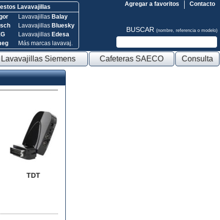
Agregar a favoritos
Contacto
stos Lavavajillas
gor
Lavavajillas
Balay
sch
Lavavajillas
Bluesky
BUSCAR
(nombre, referencia o modelo)
EG
Lavavajillas
Edesa
meg
Más marcas lavavaj.
Lavavajillas Siemens
Cafeteras SAECO
Consulta
TDT