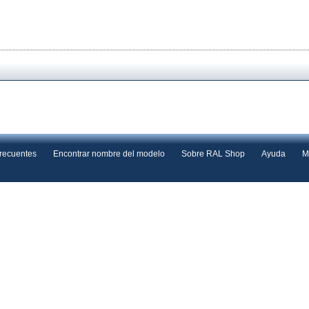
frecuentes
Encontrar nombre del modelo
Sobre RAL Shop
Ayuda
M