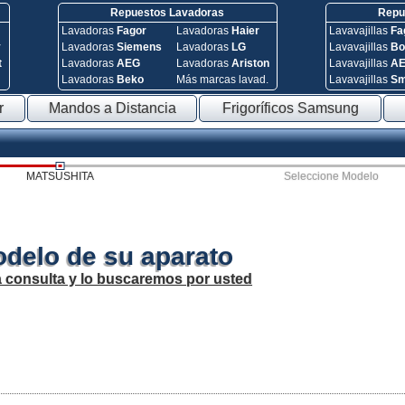
Repuestos Lavadoras
Repue
Lavadoras
Fagor
Lavadoras
Haier
Lavavajillas
Fa
y
Lavadoras
Siemens
Lavadoras
LG
Lavavajillas
Bo
t
Lavadoras
AEG
Lavadoras
Ariston
Lavavajillas
A
Lavadoras
Beko
Más marcas lavad.
Lavavajillas
S
r
Mandos a Distancia
Frigoríficos Samsung
MATSUSHITA
Seleccione Modelo
odelo de su aparato
a consulta y lo buscaremos por usted