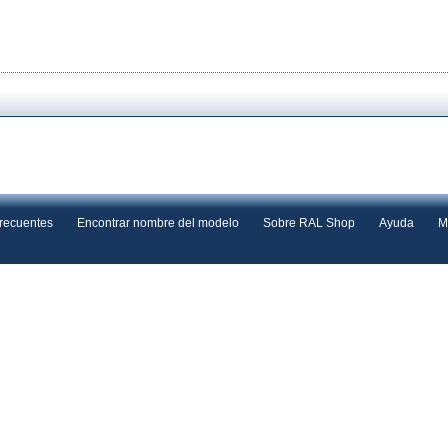
frecuentes
Encontrar nombre del modelo
Sobre RAL Shop
Ayuda
M