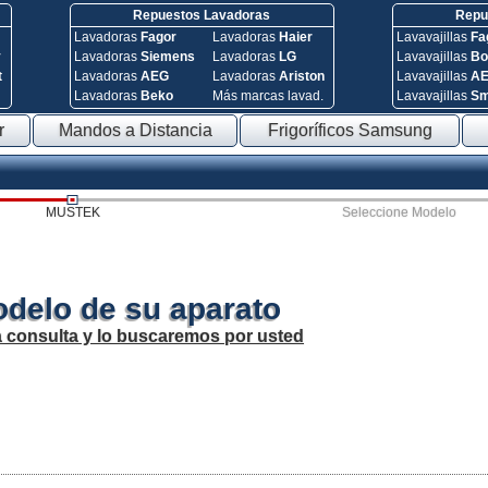
Repuestos Lavadoras
Repue
Lavadoras
Fagor
Lavadoras
Haier
Lavavajillas
Fa
y
Lavadoras
Siemens
Lavadoras
LG
Lavavajillas
Bo
t
Lavadoras
AEG
Lavadoras
Ariston
Lavavajillas
A
Lavadoras
Beko
Más marcas lavad.
Lavavajillas
S
r
Mandos a Distancia
Frigoríficos Samsung
MUSTEK
Seleccione Modelo
odelo de su aparato
a consulta y lo buscaremos por usted