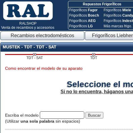
Repuestos Frigoríficos
Frigoríficos
Fagor
Frigoríficos
Miele
Frigoríficos
Bosch
Frigoríficos
Cand
Frigoríficos
AEG
Frigoríficos
Indesi
RALSHOP
Frigoríficos
LG
Más marcas frigo.
Venta de recambios y accesorios
Recambios electrodomésticos
Frigoríficos Liebher
MUSTEK - TDT - TDT - SAT
TDT - SAT
TDT
Como encontrar el modelo de su aparato
Seleccione el m
Si no lo encuentra, háganos un
Escriba el modelo
(Utilizar
una sola palabra
sin espacios)