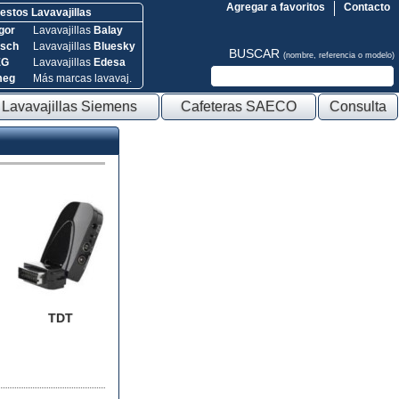
Agregar a favoritos
Contacto
stos Lavavajillas
gor
Lavavajillas
Balay
sch
Lavavajillas
Bluesky
BUSCAR
(nombre, referencia o modelo)
EG
Lavavajillas
Edesa
meg
Más marcas lavavaj.
Lavavajillas Siemens
Cafeteras SAECO
Consulta
TDT