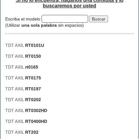
Si no lo encuentra, háganos una consulta y lo
buscaremos por usted
Escriba el modelo
(Utilizar
una sola palabra
sin espacios)
TDT AXIL
RT0101U
TDT AXIL
RT0150
TDT AXIL
rt0165
TDT AXIL
RT0175
TDT AXIL
RT0197
TDT AXIL
RT0202
TDT AXIL
RT0302HD
TDT AXIL
RT0400HD
TDT AXIL
RT202