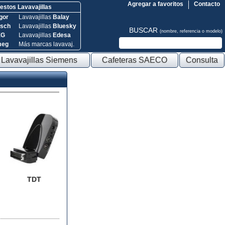
Agregar a favoritos
Contacto
stos Lavavajillas
gor
Lavavajillas
Balay
sch
Lavavajillas
Bluesky
BUSCAR
(nombre, referencia o modelo)
EG
Lavavajillas
Edesa
meg
Más marcas lavavaj.
Lavavajillas Siemens
Cafeteras SAECO
Consulta
TDT