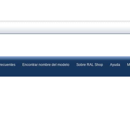
frecuentes
Encontrar nombre del modelo
Sobre RAL Shop
Ayuda
M