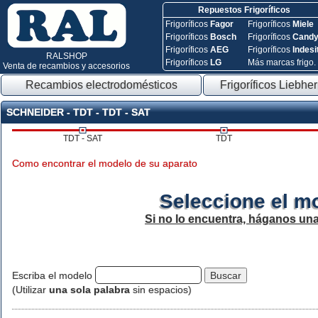
Repuestos Frigoríficos
Frigoríficos
Fagor
Frigoríficos
Miele
Frigoríficos
Bosch
Frigoríficos
Cand
Frigoríficos
AEG
Frigoríficos
Indesi
RALSHOP
Frigoríficos
LG
Más marcas frigo.
Venta de recambios y accesorios
Recambios electrodomésticos
Frigoríficos Liebher
SCHNEIDER - TDT - TDT - SAT
TDT - SAT
TDT
Como encontrar el modelo de su aparato
Seleccione el m
Si no lo encuentra, háganos un
Escriba el modelo
(Utilizar
una sola palabra
sin espacios)