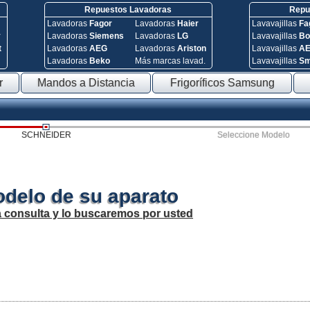
Repuestos Lavadoras
Repue
Lavadoras
Fagor
Lavadoras
Haier
Lavavajillas
Fa
y
Lavadoras
Siemens
Lavadoras
LG
Lavavajillas
Bo
t
Lavadoras
AEG
Lavadoras
Ariston
Lavavajillas
A
Lavadoras
Beko
Más marcas lavad.
Lavavajillas
S
r
Mandos a Distancia
Frigoríficos Samsung
SCHNEIDER
Seleccione Modelo
odelo de su aparato
a consulta y lo buscaremos por usted