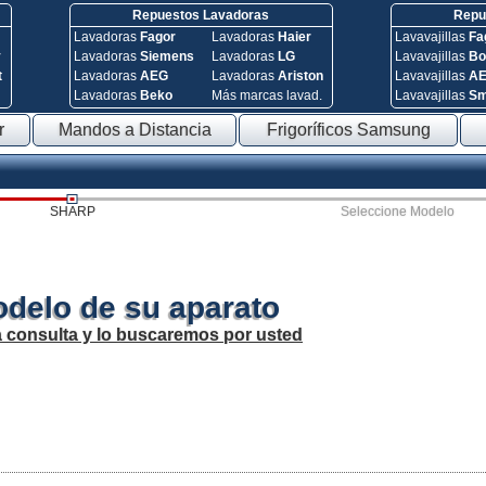
Repuestos Lavadoras
Repue
Lavadoras
Fagor
Lavadoras
Haier
Lavavajillas
Fa
y
Lavadoras
Siemens
Lavadoras
LG
Lavavajillas
Bo
t
Lavadoras
AEG
Lavadoras
Ariston
Lavavajillas
A
Lavadoras
Beko
Más marcas lavad.
Lavavajillas
S
r
Mandos a Distancia
Frigoríficos Samsung
SHARP
Seleccione Modelo
odelo de su aparato
a consulta y lo buscaremos por usted