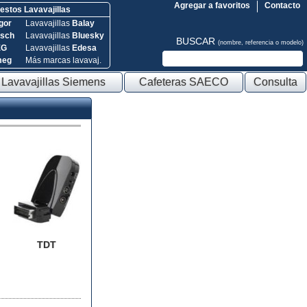
Agregar a favoritos
Contacto
stos Lavavajillas
gor
Lavavajillas
Balay
sch
Lavavajillas
Bluesky
BUSCAR
(nombre, referencia o modelo)
EG
Lavavajillas
Edesa
meg
Más marcas lavavaj.
Lavavajillas Siemens
Cafeteras SAECO
Consulta
TDT