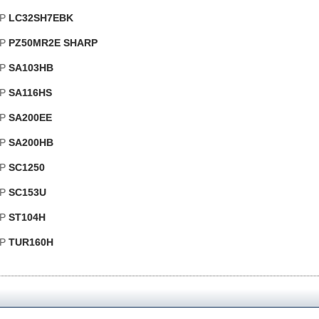
RP
LC32SH7EBK
RP
PZ50MR2E SHARP
RP
SA103HB
RP
SA116HS
RP
SA200EE
RP
SA200HB
RP
SC1250
RP
SC153U
RP
ST104H
RP
TUR160H