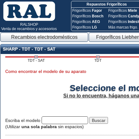
Repuestos Frigoríficos
Frigoríficos
Fagor
Frigoríficos
Miele
Frigoríficos
Bosch
Frigoríficos
Cand
Frigoríficos
AEG
Frigoríficos
Indesi
RALSHOP
Frigoríficos
LG
Más marcas frigo.
Venta de recambios y accesorios
Recambios electrodomésticos
Frigoríficos Liebher
SHARP - TDT - TDT - SAT
TDT - SAT
TDT
Como encontrar el modelo de su aparato
Seleccione el m
Si no lo encuentra, háganos un
Escriba el modelo
(Utilizar
una sola palabra
sin espacios)