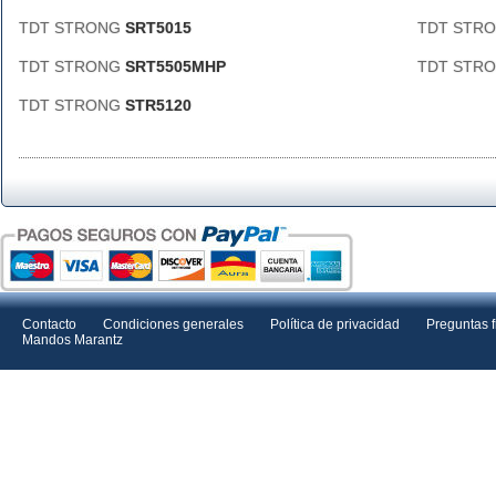
TDT STRONG
SRT5015
TDT STR
TDT STRONG
SRT5505MHP
TDT STR
TDT STRONG
STR5120
Contacto
Condiciones generales
Política de privacidad
Preguntas 
Mandos Marantz