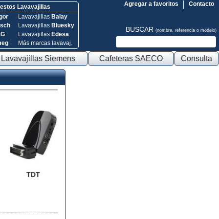
Agregar a favoritos
Contacto
stos Lavavajillas
gor
Lavavajillas
Balay
sch
Lavavajillas
Bluesky
BUSCAR
(nombre, referencia o modelo)
EG
Lavavajillas
Edesa
meg
Más marcas lavavaj.
Lavavajillas Siemens
Cafeteras SAECO
Consulta
TDT