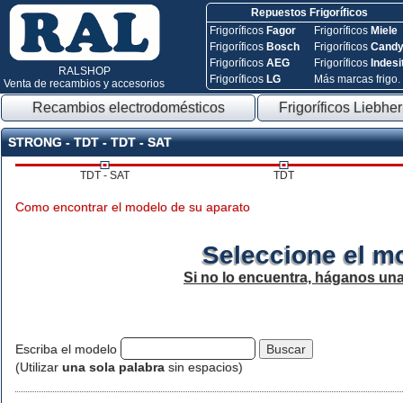
Repuestos Frigoríficos
Frigoríficos
Fagor
Frigoríficos
Miele
Frigoríficos
Bosch
Frigoríficos
Cand
Frigoríficos
AEG
Frigoríficos
Indesi
RALSHOP
Frigoríficos
LG
Más marcas frigo.
Venta de recambios y accesorios
Recambios electrodomésticos
Frigoríficos Liebher
STRONG - TDT - TDT - SAT
TDT - SAT
TDT
Como encontrar el modelo de su aparato
Seleccione el m
Si no lo encuentra, háganos un
Escriba el modelo
(Utilizar
una sola palabra
sin espacios)