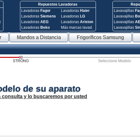
Repuestos Lavadoras
Repue
Lavadoras
Fagor
Lavadoras
Haier
Lavavajillas
Fa
y
Lavadoras
Siemens
Lavadoras
LG
Lavavajillas
Bo
t
Lavadoras
AEG
Lavadoras
Ariston
Lavavajillas
A
Lavadoras
Beko
Más marcas lavad.
Lavavajillas
S
r
Mandos a Distancia
Frigoríficos Samsung
STRONG
Seleccione Modelo
odelo de su aparato
a consulta y lo buscaremos por usted