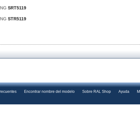
ONG
SRT5119
ONG
STR5119
frecuentes
Encontrar nombre del modelo
Sobre RAL Shop
Ayuda
M