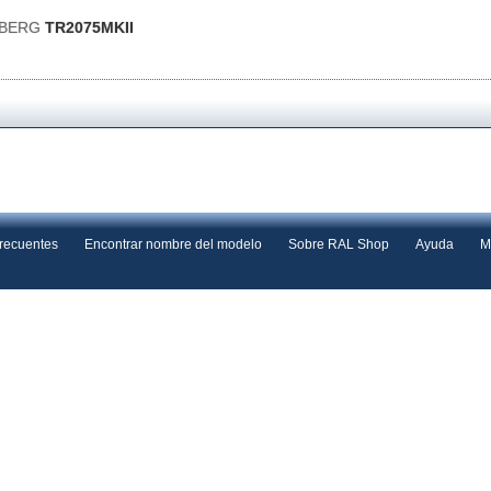
DBERG
TR2075MKII
frecuentes
Encontrar nombre del modelo
Sobre RAL Shop
Ayuda
M