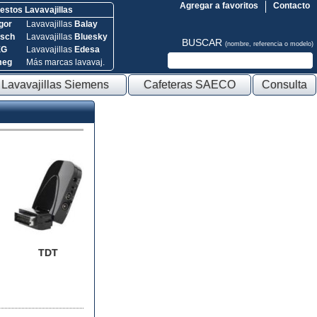
Agregar a favoritos
Contacto
stos Lavavajillas
gor
Lavavajillas
Balay
sch
Lavavajillas
Bluesky
BUSCAR
(nombre, referencia o modelo)
EG
Lavavajillas
Edesa
meg
Más marcas lavavaj.
Lavavajillas Siemens
Cafeteras SAECO
Consulta
TDT