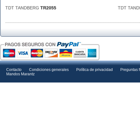
TDT TANDBERG
TR2055
TDT TAN
Contacto
Condiciones generales
Política de privacidad
Preguntas 
Mandos Marantz