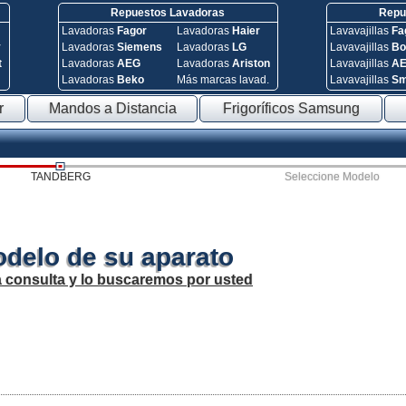
Repuestos Lavadoras
Repue
Lavadoras
Fagor
Lavadoras
Haier
Lavavajillas
Fa
y
Lavadoras
Siemens
Lavadoras
LG
Lavavajillas
Bo
t
Lavadoras
AEG
Lavadoras
Ariston
Lavavajillas
A
Lavadoras
Beko
Más marcas lavad.
Lavavajillas
S
r
Mandos a Distancia
Frigoríficos Samsung
TANDBERG
Seleccione Modelo
odelo de su aparato
a consulta y lo buscaremos por usted