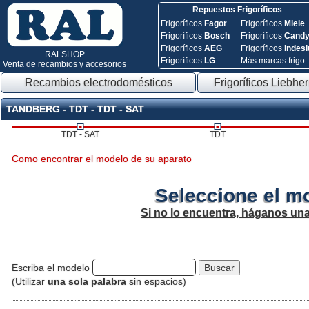
Repuestos Frigoríficos
Frigoríficos
Fagor
Frigoríficos
Miele
Frigoríficos
Bosch
Frigoríficos
Cand
Frigoríficos
AEG
Frigoríficos
Indesi
RALSHOP
Frigoríficos
LG
Más marcas frigo.
Venta de recambios y accesorios
Recambios electrodomésticos
Frigoríficos Liebher
TANDBERG - TDT - TDT - SAT
TDT - SAT
TDT
Como encontrar el modelo de su aparato
Seleccione el m
Si no lo encuentra, háganos un
Escriba el modelo
(Utilizar
una sola palabra
sin espacios)