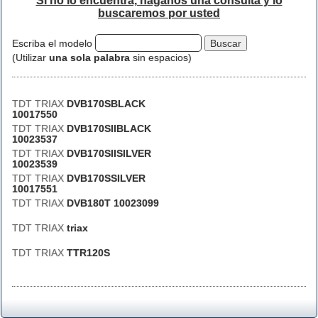
Si no lo encuentra, háganos una consulta y lo
buscaremos por usted
Escriba el modelo
(Utilizar
una sola palabra
sin espacios)
TDT TRIAX
DVB170SBLACK
10017550
TDT TRIAX
DVB170SIIBLACK
10023537
TDT TRIAX
DVB170SIISILVER
10023539
TDT TRIAX
DVB170SSILVER
10017551
TDT TRIAX
DVB180T 10023099
TDT TRIAX
triax
TDT TRIAX
TTR120S