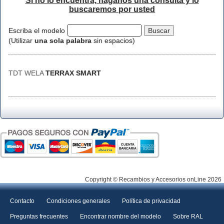
Si no lo encuentra, háganos una consulta y lo
buscaremos por usted
Escriba el modelo
(Utilizar
una sola palabra
sin espacios)
TDT WELA
TERRAX SMART
Copyright © Recambios y Accesorios onLine 2026
Contacto
Condiciones generales
Política de privacidad
Preguntas frecuentes
Encontrar nombre del modelo
Sobre RAL