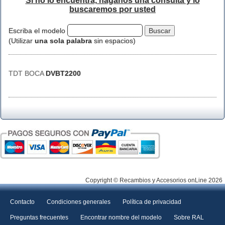
Si no lo encuentra, háganos una consulta y lo
buscaremos por usted
Escriba el modelo
(Utilizar
una sola palabra
sin espacios)
TDT BOCA
DVBT2200
Copyright © Recambios y Accesorios onLine 2026
Contacto
Condiciones generales
Política de privacidad
Preguntas frecuentes
Encontrar nombre del modelo
Sobre RAL