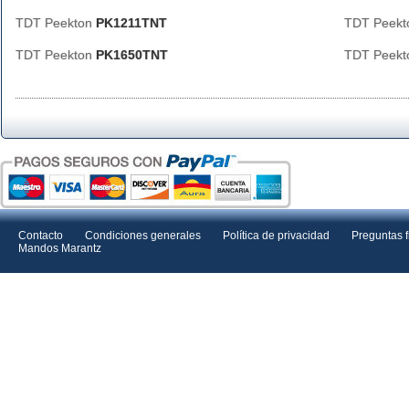
TDT Peekton
PK1211TNT
TDT Peek
TDT Peekton
PK1650TNT
TDT Peek
Contacto
Condiciones generales
Política de privacidad
Preguntas 
Mandos Marantz