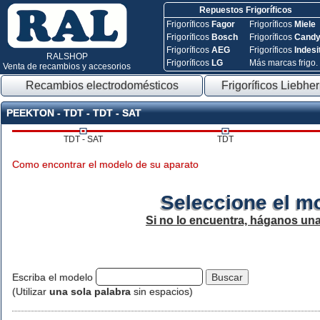
Repuestos Frigoríficos
Frigoríficos
Fagor
Frigoríficos
Miele
Frigoríficos
Bosch
Frigoríficos
Cand
Frigoríficos
AEG
Frigoríficos
Indesi
RALSHOP
Frigoríficos
LG
Más marcas frigo.
Venta de recambios y accesorios
Recambios electrodomésticos
Frigoríficos Liebher
PEEKTON - TDT - TDT - SAT
TDT - SAT
TDT
Como encontrar el modelo de su aparato
Seleccione el m
Si no lo encuentra, háganos un
Escriba el modelo
(Utilizar
una sola palabra
sin espacios)