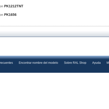
ton
PK1212TNT
ton
PK1656
frecuentes
Encontrar nombre del modelo
Sobre RAL Shop
Ayuda
M