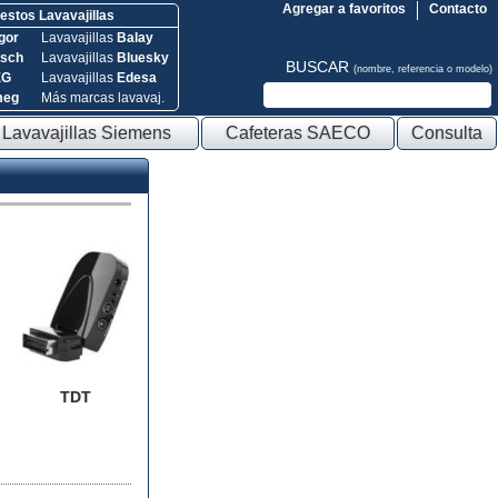
Agregar a favoritos
Contacto
stos Lavavajillas
gor
Lavavajillas
Balay
sch
Lavavajillas
Bluesky
BUSCAR
(nombre, referencia o modelo)
EG
Lavavajillas
Edesa
meg
Más marcas lavavaj.
Lavavajillas Siemens
Cafeteras SAECO
Consulta
TDT