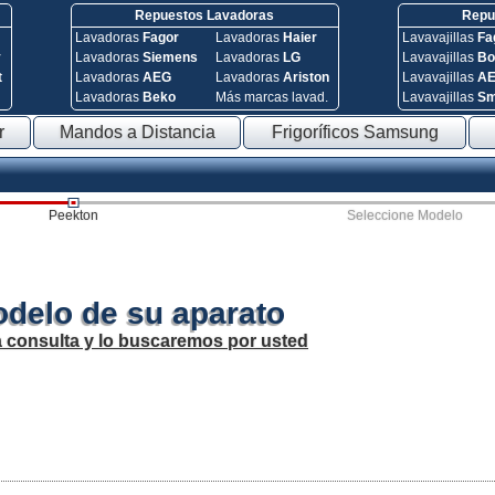
Repuestos Lavadoras
Repue
Lavadoras
Fagor
Lavadoras
Haier
Lavavajillas
Fa
y
Lavadoras
Siemens
Lavadoras
LG
Lavavajillas
Bo
t
Lavadoras
AEG
Lavadoras
Ariston
Lavavajillas
A
Lavadoras
Beko
Más marcas lavad.
Lavavajillas
S
r
Mandos a Distancia
Frigoríficos Samsung
Peekton
Seleccione Modelo
odelo de su aparato
a consulta y lo buscaremos por usted