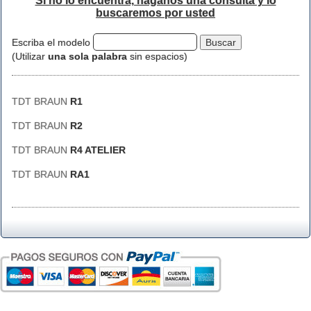
Si no lo encuentra, háganos una consulta y lo
buscaremos por usted
Escriba el modelo
(Utilizar
una sola palabra
sin espacios)
TDT BRAUN
R1
TDT BRAUN
R2
TDT BRAUN
R4 ATELIER
TDT BRAUN
RA1