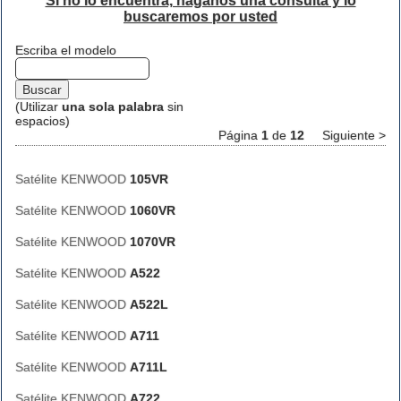
Si no lo encuentra, háganos una consulta y lo
buscaremos por usted
Escriba el modelo
(Utilizar
una sola palabra
sin
espacios)
Página
1
de
12
Siguiente >
Satélite KENWOOD
105VR
Satélite KENWOOD
1060VR
Satélite KENWOOD
1070VR
Satélite KENWOOD
A522
Satélite KENWOOD
A522L
Satélite KENWOOD
A711
Satélite KENWOOD
A711L
Satélite KENWOOD
A722