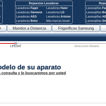
Repuestos Lavadoras
Repue
Lavadoras
Fagor
Lavadoras
Haier
Lavavajillas
Fa
y
Lavadoras
Siemens
Lavadoras
LG
Lavavajillas
Bo
t
Lavadoras
AEG
Lavadoras
Ariston
Lavavajillas
A
Lavadoras
Beko
Más marcas lavad.
Lavavajillas
S
r
Mandos a Distancia
Frigoríficos Samsung
LIFESAT
Seleccione Modelo
odelo de su aparato
a consulta y lo buscaremos por usted