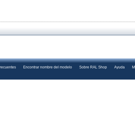
frecuentes
Encontrar nombre del modelo
Sobre RAL Shop
Ayuda
M