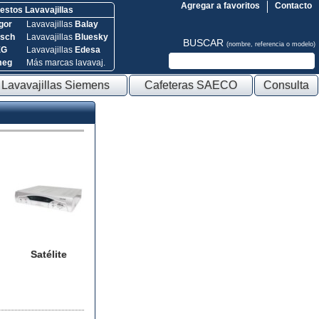
Agregar a favoritos
Contacto
stos Lavavajillas
gor
Lavavajillas
Balay
sch
Lavavajillas
Bluesky
BUSCAR
(nombre, referencia o modelo)
EG
Lavavajillas
Edesa
meg
Más marcas lavavaj.
Lavavajillas Siemens
Cafeteras SAECO
Consulta
Satélite