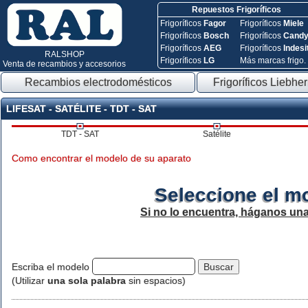
Repuestos Frigoríficos
Frigoríficos
Fagor
Frigoríficos
Miele
Frigoríficos
Bosch
Frigoríficos
Cand
Frigoríficos
AEG
Frigoríficos
Indesi
RALSHOP
Frigoríficos
LG
Más marcas frigo.
Venta de recambios y accesorios
Recambios electrodomésticos
Frigoríficos Liebher
LIFESAT - SATÉLITE - TDT - SAT
TDT - SAT
Satélite
Como encontrar el modelo de su aparato
Seleccione el m
Si no lo encuentra, háganos un
Escriba el modelo
(Utilizar
una sola palabra
sin espacios)