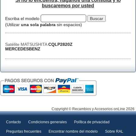
Si no lo encuentra, háganos una consulta y lo
buscaremos por usted
Escriba el modelo
(Utilizar
una sola palabra
sin espacios)
Satélite MATSUSHITA
CQLP2820Z
MERCEDESBENZ
Copyright © Recambios y Accesorios onLine 2026
Contacto
Condiciones generales
Política de privacidad
Preguntas frecuentes
Encontrar nombre del modelo
Sobre RAL