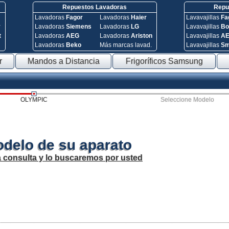
Repuestos Lavadoras
Repue
Lavadoras
Fagor
Lavadoras
Haier
Lavavajillas
Fa
y
Lavadoras
Siemens
Lavadoras
LG
Lavavajillas
Bo
t
Lavadoras
AEG
Lavadoras
Ariston
Lavavajillas
A
Lavadoras
Beko
Más marcas lavad.
Lavavajillas
S
r
Mandos a Distancia
Frigoríficos Samsung
OLYMPIC
Seleccione Modelo
odelo de su aparato
a consulta y lo buscaremos por usted