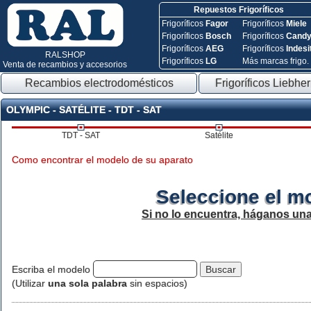
Repuestos Frigoríficos
Frigoríficos
Fagor
Frigoríficos
Miele
Frigoríficos
Bosch
Frigoríficos
Cand
Frigoríficos
AEG
Frigoríficos
Indesi
RALSHOP
Frigoríficos
LG
Más marcas frigo.
Venta de recambios y accesorios
Recambios electrodomésticos
Frigoríficos Liebher
OLYMPIC - SATÉLITE - TDT - SAT
TDT - SAT
Satélite
Como encontrar el modelo de su aparato
Seleccione el m
Si no lo encuentra, háganos un
Escriba el modelo
(Utilizar
una sola palabra
sin espacios)