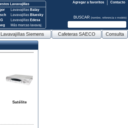
Agregar a favoritos
Contacto
stos Lavavajillas
gor
Lavavajillas
Balay
sch
Lavavajillas
Bluesky
BUSCAR
(nombre, referencia o modelo)
EG
Lavavajillas
Edesa
meg
Más marcas lavavaj.
Lavavajillas Siemens
Cafeteras SAECO
Consulta
Satélite