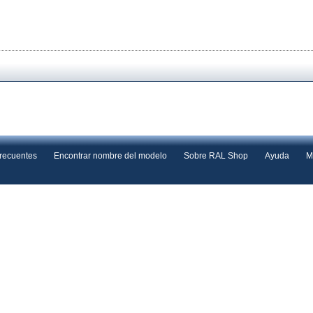
frecuentes
Encontrar nombre del modelo
Sobre RAL Shop
Ayuda
M