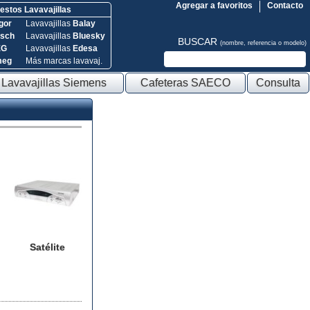
Agregar a favoritos
Contacto
stos Lavavajillas
gor
Lavavajillas
Balay
sch
Lavavajillas
Bluesky
BUSCAR
(nombre, referencia o modelo)
EG
Lavavajillas
Edesa
meg
Más marcas lavavaj.
Lavavajillas Siemens
Cafeteras SAECO
Consulta
Satélite