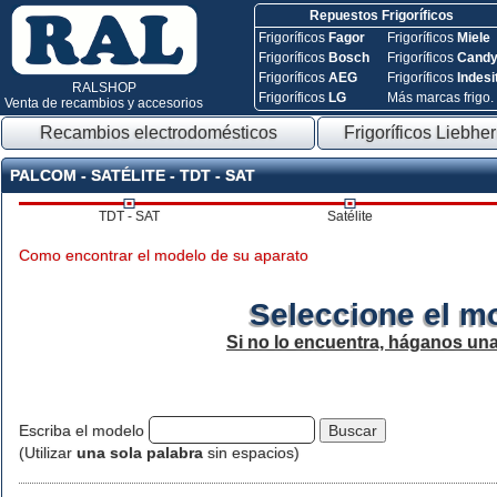
Repuestos Frigoríficos
Frigoríficos
Fagor
Frigoríficos
Miele
Frigoríficos
Bosch
Frigoríficos
Cand
Frigoríficos
AEG
Frigoríficos
Indesi
RALSHOP
Frigoríficos
LG
Más marcas frigo.
Venta de recambios y accesorios
Recambios electrodomésticos
Frigoríficos Liebher
PALCOM - SATÉLITE - TDT - SAT
TDT - SAT
Satélite
Como encontrar el modelo de su aparato
Seleccione el m
Si no lo encuentra, háganos un
Escriba el modelo
(Utilizar
una sola palabra
sin espacios)