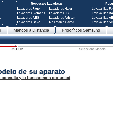
Repuestos Lavadoras
Repue
Lavadoras
Fagor
Lavadoras
Haier
Lavavajillas
Fa
y
Lavadoras
Siemens
Lavadoras
LG
Lavavajillas
Bo
t
Lavadoras
AEG
Lavadoras
Ariston
Lavavajillas
A
Lavadoras
Beko
Más marcas lavad.
Lavavajillas
S
r
Mandos a Distancia
Frigoríficos Samsung
PALCOM
Seleccione Modelo
odelo de su aparato
a consulta y lo buscaremos por usted