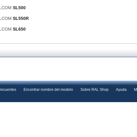
PALCOM
SL500
PALCOM
SL550R
PALCOM
SL650
frecuentes
Encontrar nombre del modelo
Sobre RAL Shop
Ayuda
M