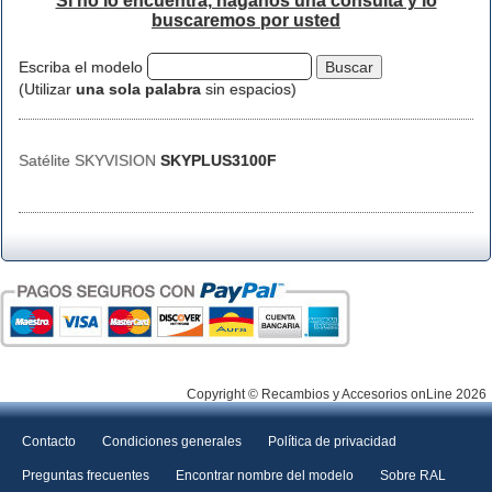
Si no lo encuentra, háganos una consulta y lo
buscaremos por usted
Escriba el modelo
(Utilizar
una sola palabra
sin espacios)
Satélite SKYVISION
SKYPLUS3100F
Copyright © Recambios y Accesorios onLine 2026
Contacto
Condiciones generales
Política de privacidad
Preguntas frecuentes
Encontrar nombre del modelo
Sobre RAL