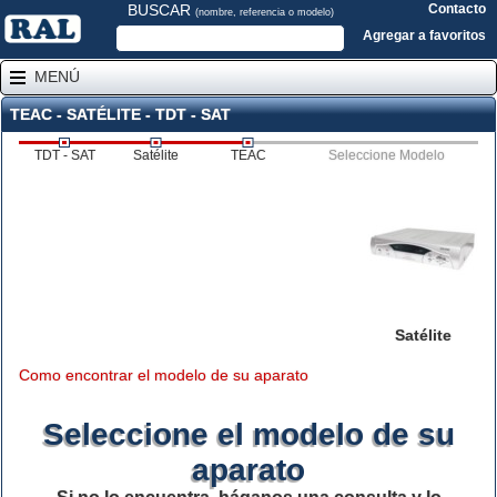
BUSCAR
Contacto
(nombre, referencia o modelo)
Agregar a favoritos
MENÚ
TEAC - SATÉLITE - TDT - SAT
TDT - SAT
Satélite
TEAC
Seleccione Modelo
Satélite
Como encontrar el modelo de su aparato
Seleccione el modelo de su
aparato