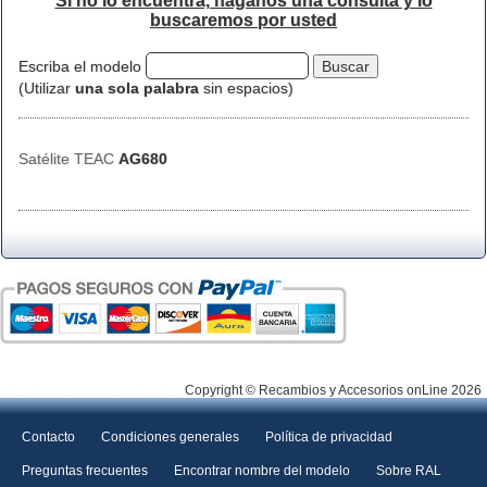
Si no lo encuentra, háganos una consulta y lo
buscaremos por usted
Escriba el modelo
(Utilizar
una sola palabra
sin espacios)
Satélite TEAC
AG680
Copyright © Recambios y Accesorios onLine 2026
Contacto
Condiciones generales
Política de privacidad
Preguntas frecuentes
Encontrar nombre del modelo
Sobre RAL