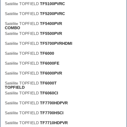
Satélite TOPFIELD
TF5100PVRC
Satélite TOPFIELD
TF5200PVRC
Satélite TOPFIELD
TF5400PVR
COMBO
Satélite TOPFIELD
TF5500PVR
Satélite TOPFIELD
TF5700PVRHDMI
Satélite TOPFIELD
TF6000
Satélite TOPFIELD
TF6000FE
Satélite TOPFIELD
TF6000PVR
Satélite TOPFIELD
TF6000T
TOPFIELD
Satélite TOPFIELD
TF6060CI
Satélite TOPFIELD
TF7700HDPVR
Satélite TOPFIELD
TF7700HSCI
Satélite TOPFIELD
TF7710HDPVR