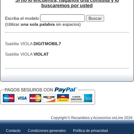
Si no lo encuentra, háganos una consulta y lo
buscaremos por usted
Escriba el modelo
(Utilizar
una sola palabra
sin espacios)
Satélite VIOLA
DIGITMOBIL7
Satélite VIOLA
VIOLAT
Copyright © Recambios y Accesorios onLine 2026
Contacto
Condiciones generales
Política de privacidad