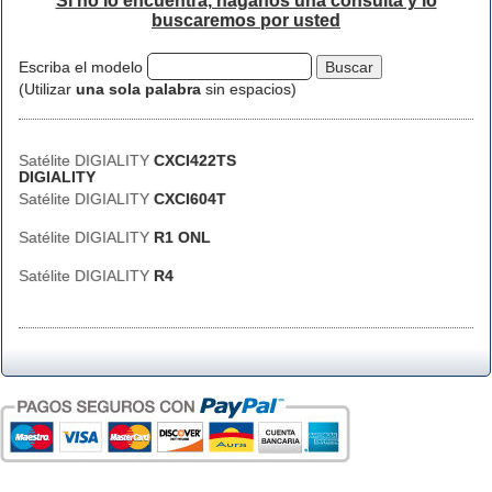
Si no lo encuentra, háganos una consulta y lo
buscaremos por usted
Escriba el modelo
(Utilizar
una sola palabra
sin espacios)
Satélite DIGIALITY
CXCI422TS
DIGIALITY
Satélite DIGIALITY
CXCI604T
Satélite DIGIALITY
R1 ONL
Satélite DIGIALITY
R4