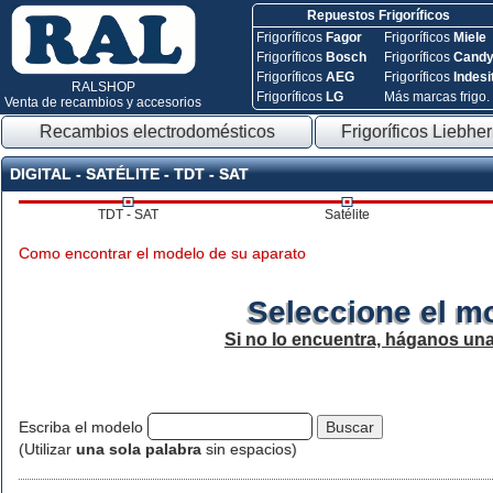
Repuestos Frigoríficos
Frigoríficos
Fagor
Frigoríficos
Miele
Frigoríficos
Bosch
Frigoríficos
Cand
Frigoríficos
AEG
Frigoríficos
Indesi
RALSHOP
Frigoríficos
LG
Más marcas frigo.
Venta de recambios y accesorios
Recambios electrodomésticos
Frigoríficos Liebher
DIGITAL - SATÉLITE - TDT - SAT
TDT - SAT
Satélite
Como encontrar el modelo de su aparato
Seleccione el m
Si no lo encuentra, háganos un
Escriba el modelo
(Utilizar
una sola palabra
sin espacios)