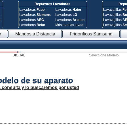
Repuestos Lavadoras
Repue
Lavadoras
Fagor
Lavadoras
Haier
Lavavajillas
Fa
y
Lavadoras
Siemens
Lavadoras
LG
Lavavajillas
Bo
t
Lavadoras
AEG
Lavadoras
Ariston
Lavavajillas
A
Lavadoras
Beko
Más marcas lavad.
Lavavajillas
S
r
Mandos a Distancia
Frigoríficos Samsung
DIGITAL
Seleccione Modelo
odelo de su aparato
a consulta y lo buscaremos por usted