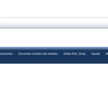
frecuentes
Encontrar nombre del modelo
Sobre RAL Shop
Ayuda
M