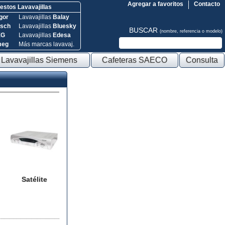
Agregar a favoritos
Contacto
stos Lavavajillas
gor
Lavavajillas
Balay
sch
Lavavajillas
Bluesky
BUSCAR
(nombre, referencia o modelo)
EG
Lavavajillas
Edesa
meg
Más marcas lavavaj.
Lavavajillas Siemens
Cafeteras SAECO
Consulta
Satélite