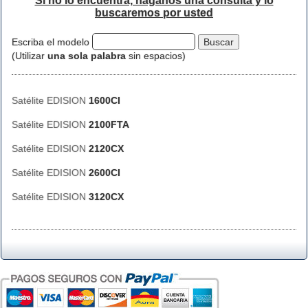
Si no lo encuentra, háganos una consulta y lo
buscaremos por usted
Escriba el modelo
(Utilizar
una sola palabra
sin espacios)
Satélite EDISION
1600CI
Satélite EDISION
2100FTA
Satélite EDISION
2120CX
Satélite EDISION
2600CI
Satélite EDISION
3120CX