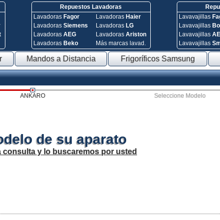
Repuestos Lavadoras
Repue
Lavadoras
Fagor
Lavadoras
Haier
Lavavajillas
Fa
y
Lavadoras
Siemens
Lavadoras
LG
Lavavajillas
Bo
t
Lavadoras
AEG
Lavadoras
Ariston
Lavavajillas
A
Lavadoras
Beko
Más marcas lavad.
Lavavajillas
S
r
Mandos a Distancia
Frigoríficos Samsung
ANKARO
Seleccione Modelo
odelo de su aparato
a consulta y lo buscaremos por usted