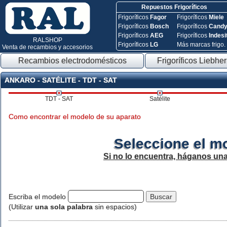
Repuestos Frigoríficos
Frigoríficos
Fagor
Frigoríficos
Miele
Frigoríficos
Bosch
Frigoríficos
Cand
Frigoríficos
AEG
Frigoríficos
Indesi
RALSHOP
Frigoríficos
LG
Más marcas frigo.
Venta de recambios y accesorios
Recambios electrodomésticos
Frigoríficos Liebher
ANKARO - SATÉLITE - TDT - SAT
TDT - SAT
Satélite
Como encontrar el modelo de su aparato
Seleccione el m
Si no lo encuentra, háganos un
Escriba el modelo
(Utilizar
una sola palabra
sin espacios)