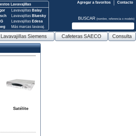
Agregar a favoritos
Contacto
stos Lavavajillas
gor
Lavavajillas
Balay
sch
Lavavajillas
Bluesky
BUSCAR
(nombre, referencia o modelo)
EG
Lavavajillas
Edesa
meg
Más marcas lavavaj.
Lavavajillas Siemens
Cafeteras SAECO
Consulta
Satélite