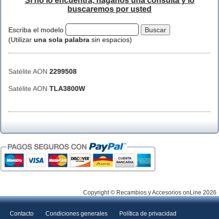
Si no lo encuentra, háganos una consulta y lo
buscaremos por usted
Escriba el modelo
(Utilizar
una sola palabra
sin espacios)
Satélite AON
2299508
Satélite AON
TLA3800W
Copyright © Recambios y Accesorios onLine 2026
Contacto
Condiciones generales
Política de privacidad