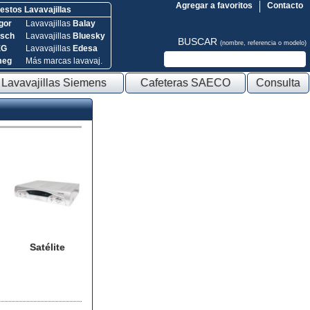
Agregar a favoritos
Contacto
stos Lavavajillas
gor
Lavavajillas
Balay
sch
Lavavajillas
Bluesky
BUSCAR
(nombre, referencia o modelo)
EG
Lavavajillas
Edesa
meg
Más marcas lavavaj.
Lavavajillas Siemens
Cafeteras SAECO
Consulta
Satélite