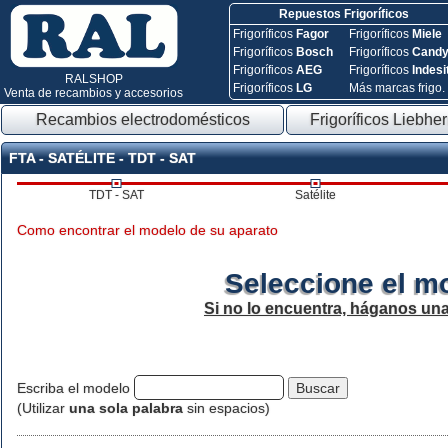
Repuestos Frigoríficos
Frigoríficos
Fagor
Frigoríficos
Miele
Frigoríficos
Bosch
Frigoríficos
Cand
Frigoríficos
AEG
Frigoríficos
Indesi
RALSHOP
Frigoríficos
LG
Más marcas frigo.
Venta de recambios y accesorios
Recambios electrodomésticos
Frigoríficos Liebher
FTA - SATÉLITE - TDT - SAT
TDT - SAT
Satélite
Como encontrar el modelo de su aparato
Seleccione el m
Si no lo encuentra, háganos un
Escriba el modelo
(Utilizar
una sola palabra
sin espacios)