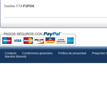
Satélite FTA
F1FOX
Contacto
Condiciones generales
Política de privacidad
Preguntas 
Mandos Marantz