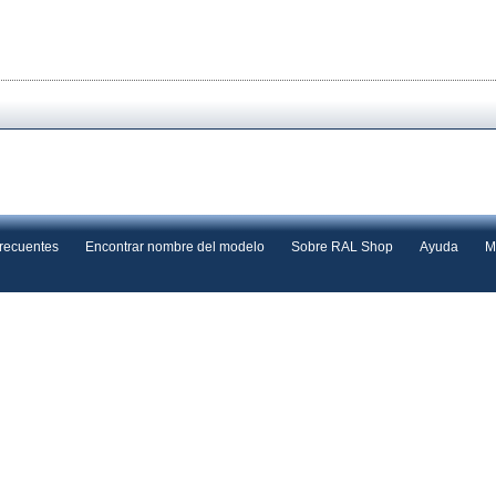
frecuentes
Encontrar nombre del modelo
Sobre RAL Shop
Ayuda
M